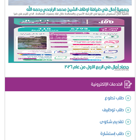
جمعية آمال في ضيافة اوقاف الشيخ محمد الراجحي رحمه الله
2026-04-22
جمعية آمال تستعرض تجربتها في الإرشاد الأسري والمصالحة خلال لقاء جمعيات المصالحة، الذي أقيم في ضيا
حصاد آمال في الربع الاول من عام ٢٠٢٦
2026-04-06
الخدمات الإلكترونية
طلب تطوع
طلب توظيف
تقديم شكوى
طلب إستشارة