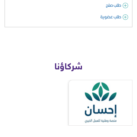
طلب صلح
طلب عضوية
شركاؤنا